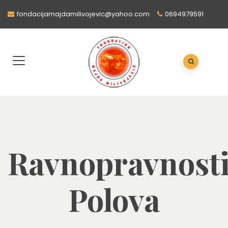
fondacijamajdamilivojevic@yahoo.com
0694979591
Ravnopravnost
Polova