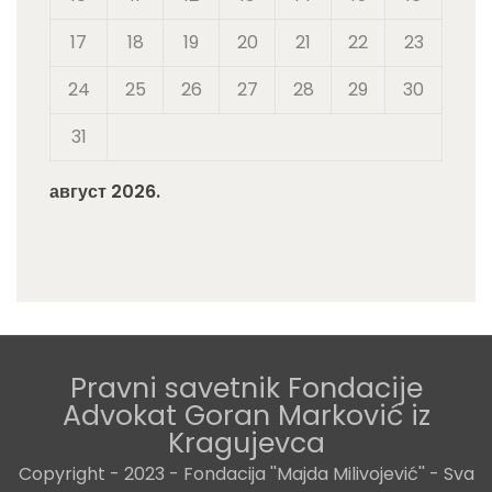
17
18
19
20
21
22
23
24
25
26
27
28
29
30
31
август 2026.
Pravni savetnik Fondacije
Advokat Goran Marković iz
Kragujevca
Copyright - 2023 - Fondacija ''Majda Milivojević'' - Sva