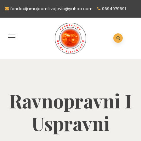
fondacijamajdamilivojevic@yahoo.com
0694979591
Ravnopravni I
Uspravni