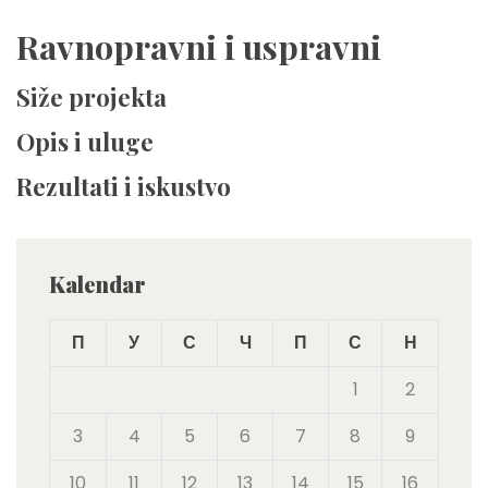
Ravnopravni i uspravni
Siže projekta
Opis i uluge
Rezultati i iskustvo
Kalendar
П
У
С
Ч
П
С
Н
1
2
3
4
5
6
7
8
9
10
11
12
13
14
15
16