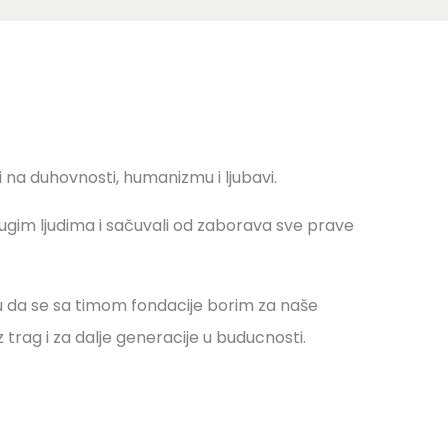
i na duhovnosti, humanizmu i ljubavi.
rugim ljudima i sačuvali od zaborava sve prave
 da se sa timom fondacije borim za naše
 trag i za dalje generacije u buducnosti.