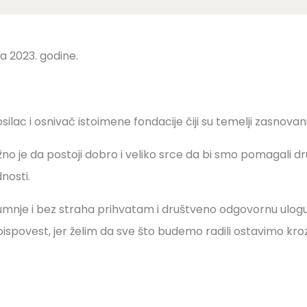
a 2023. godine.
silac i osnivač istoimene fondacije čiji su temelji zasnovan
no je da postoji dobro i veliko srce da bi smo pomagali d
nosti.
nje i bez straha prihvatam i društveno odgovornu ulogu
oispovest, jer želim da sve što budemo radili ostavimo kroz