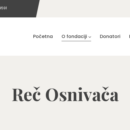
9591
Početna
O fondaciji
Donatori
Reč Osnivača