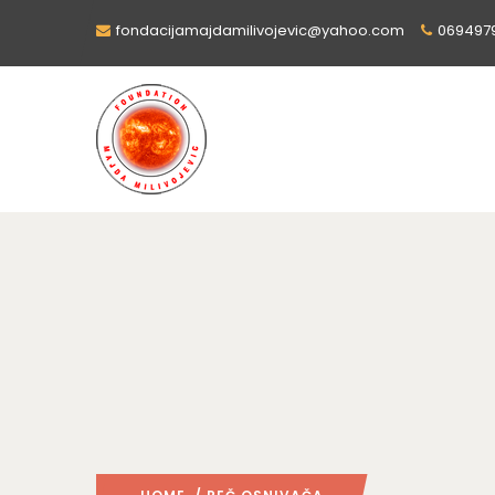
fondacijamajdamilivojevic@yahoo.com
069497