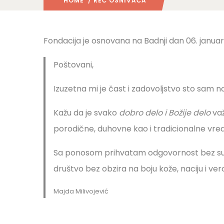
HOME
/ REČ OSNIVAČA
Fondacija je osnovana na Badnji dan 06. januar
Poštovani,
Izuzetna mi je čast i zadovoljstvo sto sam no
Kažu da je svako
dobro delo i Božije delo
važ
porodične, duhovne kao i tradicionalne vred
Sa ponosom prihvatam odgovornost bez sum
društvo bez obzira na boju kože, naciju i ver
Majda Milivojević