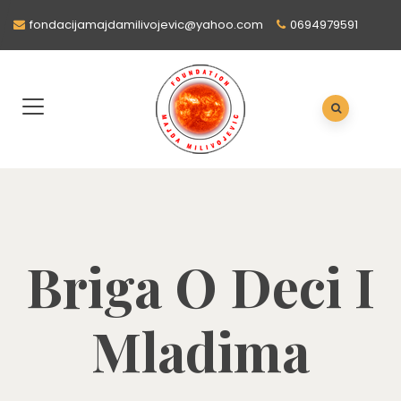
fondacijamajdamilivojevic@yahoo.com
0694979591
Briga O Deci I
Mladima